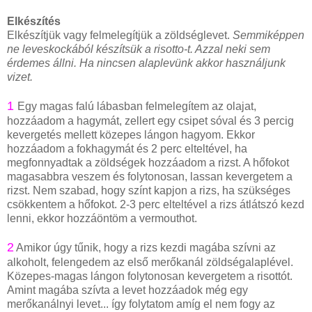
Elkészítés
Elkészítjük vagy felmelegítjük a zöldséglevet.
Semmiképpen
ne leveskockából készítsük a risotto-t. Azzal neki sem
érdemes állni. Ha nincsen alaplevünk akkor használjunk
vizet.
1
Egy magas falú lábasban felmelegítem az olajat,
hozzáadom a hagymát, zellert egy csipet sóval és 3 percig
kevergetés mellett közepes lángon hagyom. Ekkor
hozzáadom a fokhagymát és 2 perc elteltével, ha
megfonnyadtak a zöldségek hozzáadom a rizst. A hőfokot
magasabbra veszem és folytonosan, lassan kevergetem a
rizst. Nem szabad, hogy színt kapjon a rizs, ha szükséges
csökkentem a hőfokot. 2-3 perc elteltével a rizs átlátszó kezd
lenni, ekkor hozzáöntöm a vermouthot.
2
Amikor úgy tűnik, hogy a rizs kezdi magába szívni az
alkoholt, felengedem az első merőkanál zöldségalaplével.
Közepes-magas lángon folytonosan kevergetem a risottót.
Amint magába szívta a levet hozzáadok még egy
merőkanálnyi levet... így folytatom amíg el nem fogy az