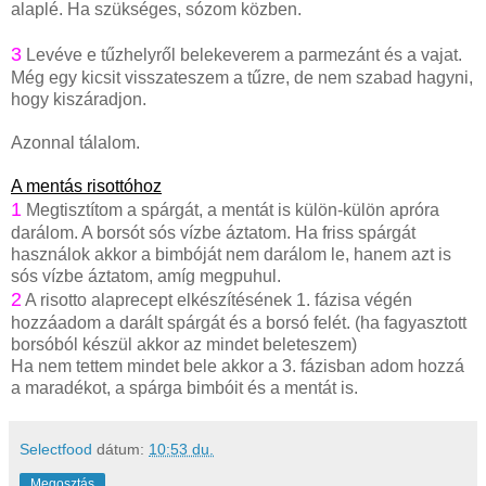
alaplé. Ha szükséges, sózom közben.
3
Levéve e tűzhelyről belekeverem a parmezánt és a vajat.
Még egy kicsit visszateszem a tűzre, de nem szabad hagyni,
hogy kiszáradjon.
Azonnal tálalom.
A mentás risottóhoz
1
Megtisztítom a spárgát, a mentát is külön-külön apróra
darálom. A borsót sós vízbe áztatom. Ha friss spárgát
használok akkor a bimbóját nem darálom le, hanem azt is
sós vízbe áztatom, amíg megpuhul.
2
A risotto alaprecept elkészítésének 1. fázisa végén
hozzáadom a darált spárgát és a borsó felét. (ha fagyasztott
borsóból készül akkor az mindet beleteszem)
Ha nem tettem mindet bele akkor a 3. fázisban adom hozzá
a maradékot, a spárga bimbóit és a mentát is.
Selectfood
dátum:
10:53 du.
Megosztás