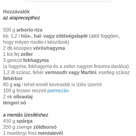
Hozzávalók
az alaprecepthez
500 g
arborio rizs
kb. 1,2 l
hús-, hal- vagy zöldségalaplé
(attól függően,
hogy milyen risotto-t készítünk)
2 db közepes
vöröshagyma
1 kis fej
zeller
3 gerezd
fokhagyma
(a hagyma, fokhagyma és a zeller nagyon finomra darálva)
1,2 dl száraz, fehér
vermouth vagy Martini
, esetleg száraz
fehérbor
80 g
vaj
/ lehet ennél kevesebb is ízlés szerint
100 g frissen reszelt
parmezán
2 ek
olívaolaj
tengeri só
a mentás ízesítéshez
450 g
spárga
350 g zsenge
zöldborsó
1 maréknyi friss
mentalevél