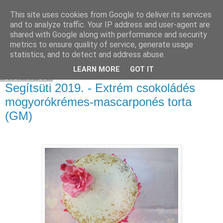
This site uses cookies from Google to deliver its services
Select food
and to analyze traffic. Your IP address and user-agent are
shared with Google along with performance and security
metrics to ensure quality of service, generate usage
statistics, and to detect and address abuse.
▼
LEARN MORE
GOT IT
2019-09-23
Segítsüti 2019. - Extrém csokoládés
mogyorókrémes-mascarponés torta
(GM)