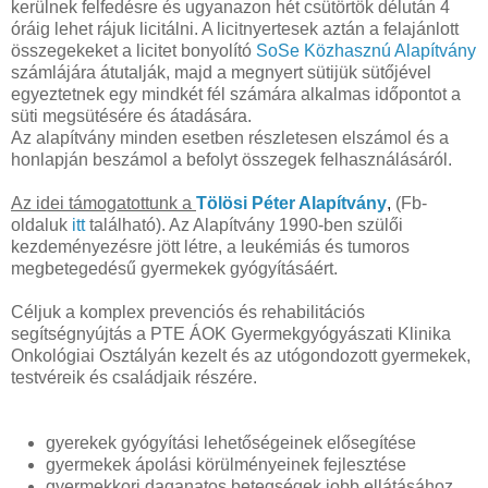
kerülnek felfedésre és ugyanazon hét csütörtök délután 4
óráig lehet rájuk licitálni. A licitnyertesek aztán a felajánlott
összegekeket a licitet bonyolító
SoSe Közhasznú Alapítvány
számlájára átutalják, majd a megnyert sütijük sütőjével
egyeztetnek egy mindkét fél számára alkalmas időpontot a
süti megsütésére és átadására.
Az alapítvány minden esetben részletesen elszámol és a
honlapján beszámol a befolyt összegek felhasználásáról.
Az id
ei támogatottu
nk
a
Tölösi Péter Alapítvány
,
(Fb-
oldaluk
itt
található). Az Alapítvány 1990-ben szülői
kezdeményezésre jött létre,
a leukémiás és tumoros
megbetegedésű gyermekek gyógyításáért.
Céljuk a
komplex prevenciós és rehabilitációs
segítségnyújtás a PTE ÁOK Gyermekgyógyászati Klinika
Onkológiai Osztályán kezelt és az utógondozott gyermekek,
testvéreik és családjaik részére.
gyerekek gyógyítási lehetőségeinek elősegítése
gyermekek ápolási körülményeinek fejlesztése
gyermekkori daganatos betegségek jobb ellátásához