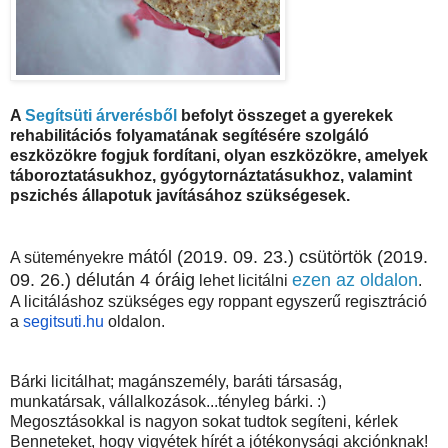
A
Segítsüti árverésből
befolyt összeget a gyerekek
rehabilitációs folyamatának segítésére szolgáló
eszközökre fogjuk fordítani, olyan eszközökre, amelyek
táboroztatásukhoz, gyógytornáztatásukhoz, valamint
pszichés állapotuk javításához szükségesek.
mától (2019. 09. 23.) csütörtök (2019.
A süteményekre
09. 26.) délután 4 óráig
ezen az oldalon
lehet licitálni
.
A licitáláshoz szükséges egy roppant egyszerű regisztráció
a
segitsuti.hu
oldalon.
Bárki licitálhat; magánszemély, baráti társaság,
munkatársak, vállalkozások...tényleg bárki. :)
Megosztásokkal is nagyon sokat tudtok segíteni, kérlek
Benneteket, hogy vigyétek hírét a jótékonysági akciónknak!