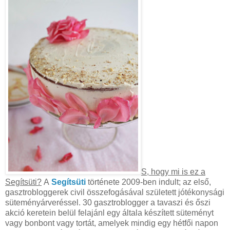
S, hogy mi is ez a
Segítsüti?
A
Segítsüti
története 2009-ben indult; az első,
gasztrobloggerek civil összefogásával született jótékonysági
süteményárveréssel. 30 gasztroblogger a tavaszi és őszi
akció keretein belül felajánl egy általa készített süteményt
vagy bonbont vagy tortát, amelyek mindig egy hétfői napon