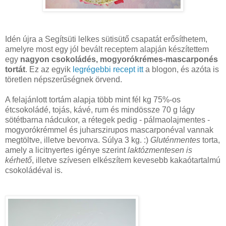
Idén újra a Segítsüti lelkes sütisütő csapatát erősíthetem,
amelyre most egy jól bevált receptem alapján készítettem
egy
nagyon csokoládés, mogyorókrémes-mascarponés
tortát
. Ez az egyik
legrégebbi recept itt
a blogon, és azóta is
töretlen népszerűségnek örvend.
A felajánlott tortám alapja több mint fél kg 75%-os
étcsokoládé, tojás, kávé, rum és mindössze 70 g lágy
sötétbarna nádcukor, a rétegek pedig - pálmaolajmentes -
mogyorókrémmel és juharszirupos mascarponéval vannak
megtöltve, illetve bevonva. Súlya 3 kg. :)
Gluténmentes
torta,
amely a licitnyertes igénye szerint
laktózmentesen is
kérhető
, illetve szívesen elkészítem kevesebb kakaótartalmú
csokoládéval is.