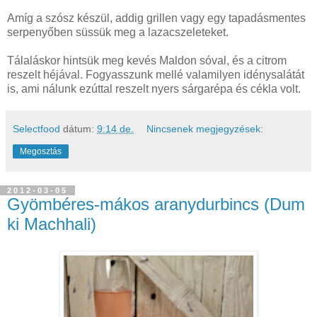
Amíg a szósz készül, addig grillen vagy egy tapadásmentes
serpenyőben süssük meg a lazacszeleteket.
Tálaláskor hintsük meg kevés Maldon sóval, és a citrom
reszelt héjával. Fogyasszunk mellé valamilyen idénysalátát
is, ami nálunk ezúttal reszelt nyers sárgarépa és cékla volt.
Selectfood
dátum:
9:14 de.
Nincsenek megjegyzések:
Megosztás
2012-03-05
Gyömbéres-mákos aranydurbincs (Dum
ki Machhali)