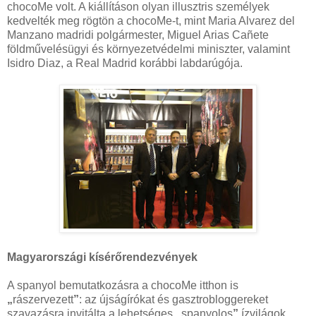
chocoMe volt. A kiállításon olyan illusztris személyek
kedvelték meg rögtön a chocoMe-t, mint Maria Alvarez del
Manzano madridi polgármester, Miguel Arias Cañete
földművelésügyi és környezetvédelmi miniszter, valamint
Isidro Diaz, a Real Madrid korábbi labdarúgója.
Magyarországi kísérőrendezvények
A spanyol bemutatkozásra a chocoMe itthon is
„
rászervezett
”
: az újságírókat és gasztrobloggereket
szavazásra invitálta a lehetséges
„
spanyolos
”
ízvilágok