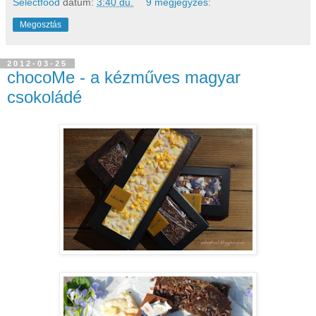
Selectfood
dátum:
3:40 du.
9 megjegyzés:
Megosztás
2012-03-25
chocoMe - a kézműves magyar
csokoládé