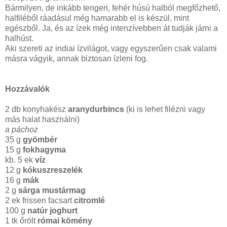
Bármilyen, de inkább tengeri, fehér húsú halból megfőzhető,
halfiléből ráadásul még hamarabb el is készül, mint
egészből. Ja, és az ízek még intenzívebben át tudják járni a
halhúst.
Aki szereti az indiai ízvilágot, vagy egyszerűen csak valami
másra vágyik, annak biztosan ízleni fog.
Hozzávalók
2 db konyhakész
aranydurbincs
(ki is lehet filézni vagy
más halat használni)
a páchoz
35 g
gyömbér
15 g
fokhagyma
kb. 5 ek
víz
12 g
kókuszreszelék
16 g
mák
2 g
sárga mustármag
2 ek frissen facsart
citromlé
100 g
natúr joghurt
1 tk őrölt
római kömény