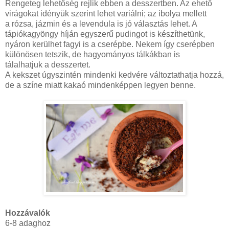
Rengeteg lehetőség rejlik ebben a desszertben. Az ehető
virágokat idényük szerint lehet variálni; az ibolya mellett
a rózsa, jázmin és a levendula is jó választás lehet. A
tápiókagyöngy híján egyszerű pudingot is készíthetünk,
nyáron kerülhet fagyi is a cserépbe. Nekem így cserépben
különösen tetszik, de hagyományos tálkákban is
tálalhatjuk a desszertet.
A kekszet úgyszintén mindenki kedvére változtathatja hozzá,
de a színe miatt kakaó mindenképpen legyen benne.
Hozzávalók
6-8 adaghoz