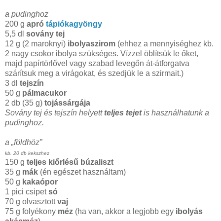
a pudinghoz
200 g
apró
tápiókagyöngy
5,5 dl
sovány tej
12 g (2 maroknyi)
ibolyaszirom
(ehhez a mennyiséghez kb.
2 nagy csokor ibolya szükséges. Vízzel öblítsük le őket,
majd papírtörlővel vagy szabad levegőn át-átforgatva
szárítsuk meg a virágokat, és szedjük le a szirmait.)
3 dl
tejszín
50 g
pálmacukor
2 db (35 g)
tojássárgája
Sovány tej és tejszín helyett
teljes tejet
is használhatunk a
pudinghoz.
a „földhöz”
kb. 20 db kekszhez
150 g
teljes kiőrlésű búzaliszt
35 g
mák
(én egészet használtam)
50 g
kakaópor
1 pici csipet
só
70 g olvasztott
vaj
75 g folyékony
méz
(ha van, akkor a legjobb egy
ibolyás