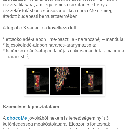
összeállítására, ami egy remek csokoládés-sherrys
összekóstolásban csúcsosodott ki a chocoMe nemrég
átadott budapesti bemutatótermében.
A legjobb 3 variáció a következő lett:
* étcsokoládé-alapon lime-pasztilla - narancshéj – mandula;
* tejcsokoládé-alapon narancs-aranymazsola;
* fehércsokoládé-alapon fahéjas cukros mandula - mandula
– narancshéj.
Személyes tapasztalataim
A
chocoMe
jóvoltából nekem is lehetőségem nyílt 3
különlegesség megkóstolására. Először is fontosnak