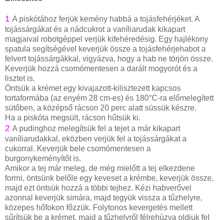
1
A piskótához ferjük kemény habbá a tojásfehérjéket. A
tojássárgákat és a nádcukrot a vaníliarudak kikapart
magjaival robotgéppel verjük kifehéredésig. Egy hajlékony
spatula segítségével keverjük össze a tojásfehérjehabot a
felvert tojássárgákkal, vigyázva, hogy a hab ne törjön össze.
Keverjük hozzá csomómentesen a darált mogyorót és a
lisztet is.
Öntsük a krémet egy kivajazott-kilisztezett kapcsos
tortaformába (az enyém 28 cm-es) és 180°C-ra előmelegített
sütőben, a középső rácson 20 perc alatt süssük készre.
Ha a piskóta megsült, rácson hűtsük ki.
2
A pudinghoz melegítsük fel a tejet a már kikapart
vaníliarudakkal, eközben verjük fel a tojássárgákat a
cukorral. Keverjük bele csomómentesen a
burgonykeményítőt is.
Amikor a tej már meleg, de még mielőtt a tej elkezdene
forrni, öntsünk belőle egy keveset a krémbe, keverjük össze,
majd ezt öntsük hozzá a többi tejhez. Kézi habverővel
azonnal keverjük simára, majd tegyük vissza a tűzhelyre,
közepes hőfokon főzzük. Folytonos kevergetés mellett
sűrítsük be a krémet, majd a tűzhelyről félrehúzva oldjuk fel