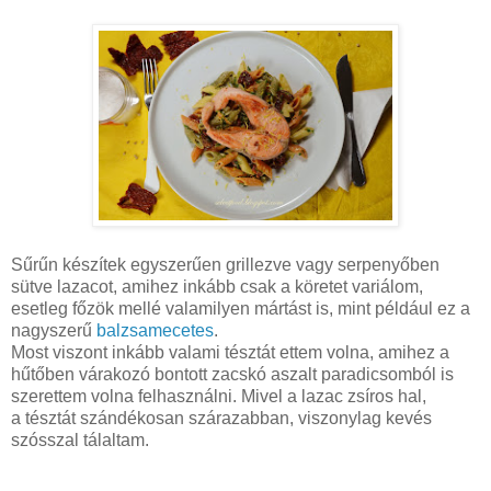
Sűrűn készítek egyszerűen grillezve vagy serpenyőben
sütve lazacot, amihez inkább csak a köretet variálom,
esetleg főzök mellé valamilyen mártást is, mint például ez a
nagyszerű
balzsamecetes
.
Most viszont inkább valami tésztát ettem volna, amihez a
hűtőben várakozó bontott zacskó aszalt paradicsomból is
szerettem volna felhasználni. Mivel a lazac zsíros hal,
a tésztát szándékosan szárazabban, viszonylag kevés
szósszal tálaltam.