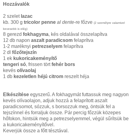
Hozzávalók
2 szelet
lazac
kb. 300 g
tricolor penne
al dente
-re főzve
(2 személyre valamivel
kevesebb is elég)
8 gerezd
fokhagyma
, kés oldalával összelapítva
12 db napon
aszalt paradicsom
felaprítva
1-2 maréknyi
petrezselyem
felaprítva
2 dl
főzőtejszín
1 ek
kukoricakeményítő
tengeri só
, frissen tört
fehér bors
kevés
olívaolaj
1 db
kezeletlen héjú citrom
reszelt héja
Elkészítése
egyszerű. A fokhagymát futtassuk meg nagyon
kevés olívaolajon, adjuk hozzá a felaprított aszalt
paradicsomot, sózzuk, s borsozzuk meg, öntsük fel a
tejszínnel és forraljuk össze. Pár percig főzzük közepes
hőfokon, hintsük meg a petrezselyemmel, végül sűrítsük be
a kukoricakeményítővel.
Keverjük össze a főtt tésztával.