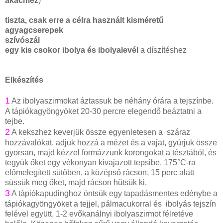
akácméz
)
tiszta, csak erre a célra használt kisméretű
agyagcserepek
szívószál
egy kis csokor ibolya és ibolyalevél
a díszítéshez
Elkészítés
1
Az ibolyaszirmokat áztassuk be néhány órára a tejszínbe.
A tápiókagyöngyöket 20-30 percre elegendő beáztatni a
tejbe.
2
A kekszhez keverjük össze egyenletesen a száraz
hozzávalókat, adjuk hozzá a mézet és a vajat, gyúrjuk össze
gyorsan, majd kézzel formázzunk korongokat a tésztából, és
tegyük őket egy vékonyan kivajazott tepsibe. 175°C-ra
előmelegített sütőben, a középső rácson, 15 perc alatt
süssük meg őket, majd rácson hűtsük ki.
3
A tápiókapudinghoz öntsük egy tapadásmentes edénybe a
tápiókagyöngyöket a tejjel, pálmacukorral és ibolyás tejszín
felével együtt, 1-2 evőkanálnyi ibolyaszirmot félretéve