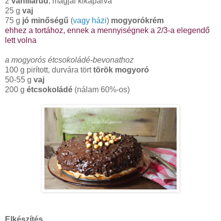
2
vaníliarúd
, magjai kikaparva
25 g
vaj
75 g
jó minőségű
(
vagy házi
)
mogyorókrém
ehhez a tortához, ennek a mennyiségnek a 2/3-a elegendő
lett volna
a mogyorós étcsokoládé-bevonathoz
100 g pirított, durvára tört
török mogyoró
50-55 g
vaj
200 g
étcsokoládé
(nálam 60%-os)
Elkészítés