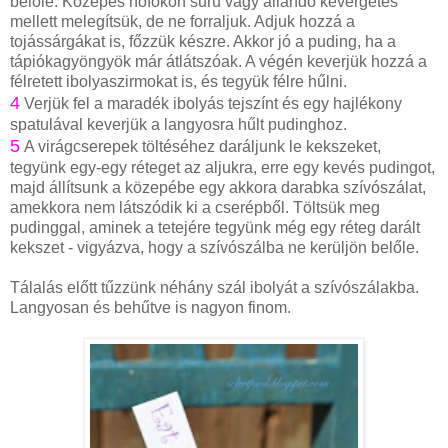
belőle. Közepes hőfokon sűrű vagy állandó kevergetés
mellett melegítsük, de ne forraljuk. Adjuk hozzá a
tojássárgákat is, főzzük készre. Akkor jó a puding, ha a
tápiókagyöngyök már átlátszóak. A végén keverjük hozzá a
félretett ibolyaszirmokat is, és tegyük félre hűlni.
4
Verjük fel a maradék ibolyás tejszínt és egy hajlékony
spatulával keverjük a langyosra hűlt pudinghoz.
5
A virágcserepek töltéséhez daráljunk le kekszeket,
tegyünk egy-egy réteget az aljukra, erre egy kevés pudingot,
majd állítsunk a közepébe egy akkora darabka szívószálat,
amekkora nem látszódik ki a cserépből. Töltsük meg
pudinggal, aminek a tetejére tegyünk még egy réteg darált
kekszet - vigyázva, hogy a szívószálba ne kerüljön belőle.
Tálalás előtt tűzzünk néhány szál ibolyát a szívószálakba.
Langyosan és behűtve is nagyon finom.