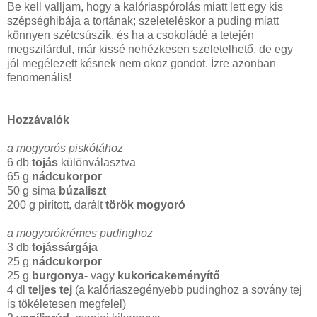
Be kell valljam, hogy a kalóriaspórolás miatt lett egy kis
szépséghibája a tortának; szeleteléskor a puding miatt
könnyen szétcsúszik, és ha a csokoládé a tetején
megszilárdul, már kissé nehézkesen szeletelhető, de egy
jól megélezett késnek nem okoz gondot. Ízre azonban
fenomenális!
Hozzávalók
a mogyorós piskótához
6 db
tojás
különválasztva
65 g
nádcukorpor
50 g sima
búzaliszt
200 g pirított, darált
török mogyoró
a mogyorókrémes pudinghoz
3 db
tojássárgája
25 g
nádcukorpor
25 g
burgonya-
vagy
kukoricakeményítő
4 dl
teljes tej
(a kalóriaszegényebb pudinghoz a sovány tej
is tökéletesen megfelel)