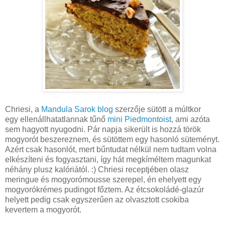
Chriesi, a
Mandula Sarok blog
szerzője sütött a múltkor
egy ellenállhatatlannak tűnő
mini Piedmontoist
, ami azóta
sem hagyott nyugodni. Pár napja sikerült is hozzá török
mogyorót beszereznem, és sütöttem egy hasonló süteményt.
Azért csak hasonlót, mert bűntudat nélkül nem tudtam volna
elkészíteni és fogyasztani, így hát megkíméltem magunkat
néhány plusz kalóriától. :) Chriesi receptjében olasz
meringue és mogyorómousse szerepel, én ehelyett egy
mogyorókrémes pudingot főztem. Az étcsokoládé-glazúr
helyett pedig csak egyszerűen az olvasztott csokiba
kevertem a mogyorót.