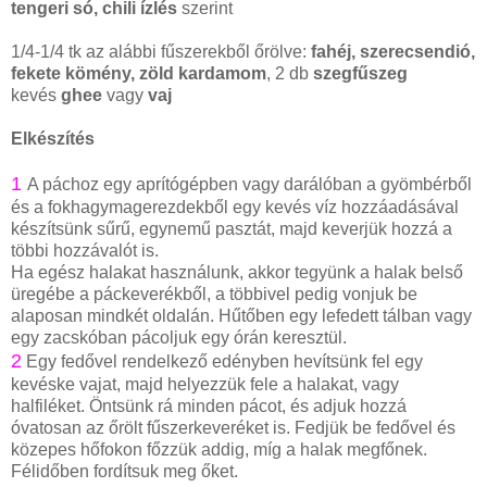
tengeri só, chili ízlés
szerint
1/4-1/4 tk az alábbi fűszerekből őrölve:
fahéj, szerecsendió,
fekete kömény, zöld kardamom
, 2 db
szegfűszeg
kevés
ghee
vagy
vaj
Elkészítés
1
A páchoz egy aprítógépben vagy darálóban a gyömbérből
és a fokhagymagerezdekből egy kevés víz hozzáadásával
készítsünk sűrű, egynemű pasztát, majd keverjük hozzá a
többi hozzávalót is.
Ha egész halakat használunk, akkor tegyünk a halak belső
üregébe a páckeverékből, a többivel pedig vonjuk be
alaposan mindkét oldalán. Hűtőben egy lefedett tálban vagy
egy zacskóban pácoljuk egy órán keresztül.
2
Egy fedővel rendelkező edényben hevítsünk fel egy
kevéske vajat, majd helyezzük fele a halakat, vagy
halfiléket. Öntsünk rá minden pácot, és adjuk hozzá
óvatosan az őrölt fűszerkeveréket is. Fedjük be fedővel és
közepes hőfokon főzzük addig, míg a halak megfőnek.
Félidőben fordítsuk meg őket.