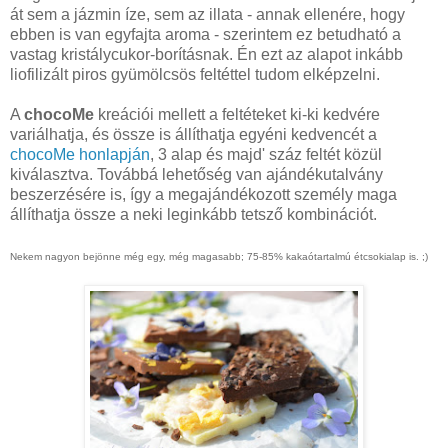
át sem a jázmin íze, sem az illata - annak ellenére, hogy
ebben is van egyfajta aroma - szerintem ez betudható a
vastag kristálycukor-borításnak. Én ezt az alapot inkább
liofilizált piros gyümölcsös feltéttel tudom elképzelni.
A
chocoMe
kreációi mellett a feltéteket ki-ki kedvére
variálhatja, és össze is állíthatja egyéni kedvencét a
chocoMe honlapján
, 3 alap és majd' száz feltét közül
kiválasztva. Továbbá lehetőség van ajándékutalvány
beszerzésére is, így a megajándékozott személy maga
állíthatja össze a neki leginkább tetsző kombinációt.
Nekem nagyon bejönne még egy, még magasabb; 75-85% kakaótartalmú étcsokialap is. ;)