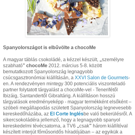
Spanyolországot is elbűvölte a chocoMe
A magyar táblás csokoládé, a kézzel készült,
„
személyre
szabható
”
chocoMe
2012. március 5-8. között
bemutatkozott Spanyolország legnagyobb
csúcsgasztronómiai kiállításán, a
XXVI Salon de Gourmets
-
en. A rendezvényen mintegy 300 potenciális viszonteladó
partner folytatott tárgyalást a chocoMe-vel - Tenerifétől
Ibizáig, Santandertől Gibraltárig. A kiállításon hosszú
tárgyalások eredményeképp - magyar termékként elsőként –
szóbeli megállapodás született Spanyolország legnevesebb
kereskedőházába, az
El Corte
Inglés
be való bekerülésről. A
sikercsokoládéra jellemző, hogy a legnagyobb spanyol
kereskedelmi tévécsatorna, a TV6
„
csak
”
három kiállítóval
készített interjút főműsoridős híradójában – az egyikük a