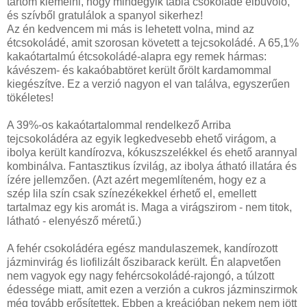
tartom kiemelni, hogy mindegyik tábla csokoládé elbűvölő,
és szívből gratulálok a spanyol sikerhez!
Az én kedvencem mi más is lehetett volna, mind az
étcsokoládé, amit szorosan követett a tejcsokoládé. A 65,1%
kakaótartalmú étcsokoládé-alapra egy remek hármas:
kávészem- és kakaóbabtöret került őrölt kardamommal
kiegészítve. Ez a verzió nagyon el van találva, egyszerűen
tökéletes!
A 39%-os kakaótartalommal rendelkező Arriba
tejcsokoládéra az egyik legkedvesebb ehető virágom, a
ibolya került kandírozva, kókuszszelékkel és ehető arannyal
kombinálva. Fantasztikus ízvilág, az ibolya átható illatára és
ízére jellemzően. (Azt azért megemlíteném, hogy ez a
szép lila szín csak színezékekkel érhető el, emellett
tartalmaz egy kis aromát is. Maga a virágszirom - nem titok,
látható - elenyésző méretű.)
A fehér csokoládéra egész mandulaszemek, kandírozott
jázminvirág és liofilizált őszibarack került. Én alapvetően
nem vagyok egy nagy fehércsokoládé-rajongó, a túlzott
édessége miatt, amit ezen a verzión a cukros jázminszirmok
még tovább erősítettek. Ebben a kreációban nekem nem jött