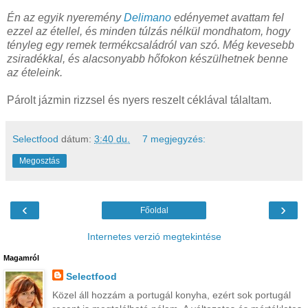
Én
az egyik nyeremény
Delimano
edényemet avattam fel
ezzel az étellel, és minden túlzás nélkül mondhatom, hogy
tényleg egy remek termékcsaládról van szó.
Még kevesebb
zsiradékkal, és alacsonyabb hőfokon készülhetnek benne
az ételeink.
Párolt jázmin rizzsel és nyers reszelt céklával tálaltam.
Selectfood
dátum:
3:40 du.
7 megjegyzés:
Megosztás
‹
›
Főoldal
Internetes verzió megtekintése
Magamról
Selectfood
Közel áll hozzám a portugál konyha, ezért sok portugál