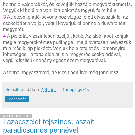
benne a vajdarabkát, és keverjük hozzá a mogyorókrémet is.
Vegyük ki belőle a vaníliarudakat és tegyük félre hűlni.
3
Az étcsokoládé-bevonathoz vízgőz felett olvasszuk fel az
csokoládét a vajjal, végül keverjük el benne a durvára tört
mogyorót.
4
A piskótát vízszintesen szeljük ketté. Az alsó lapot kenjük
meg a mogyorókrémes pudinggal, majd óvatosan helyezzük
rá a másik lap piskótát. Vonjuk be a tetejét és - amennyire
lehetséges - a torta oldalát is a mogyorós csokoládéval,
végül díszitsük néhány egész szem mogyoróval.
Azonnal fogyasztható, de kicsit behűtve még jobb lesz.
Selectfood
dátum:
4:43 du.
1 megjegyzés:
Megosztás
2012-03-06
Lazacszelet tejszínes, aszalt
paradicsomos pennével