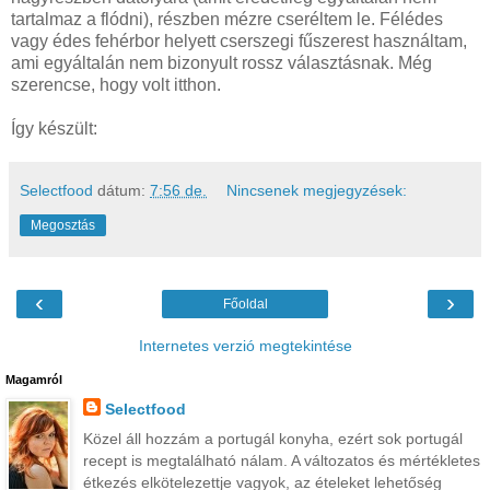
tartalmaz a flódni), részben mézre cseréltem le. Félédes
vagy édes fehérbor helyett cserszegi fűszerest használtam,
ami egyáltalán nem bizonyult rossz választásnak. Még
szerencse, hogy volt itthon.
Így készült:
Selectfood
dátum:
7:56 de.
Nincsenek megjegyzések:
Megosztás
‹
›
Főoldal
Internetes verzió megtekintése
Magamról
Selectfood
Közel áll hozzám a portugál konyha, ezért sok portugál
recept is megtalálható nálam. A változatos és mértékletes
étkezés elkötelezettje vagyok, az ételeket lehetőség