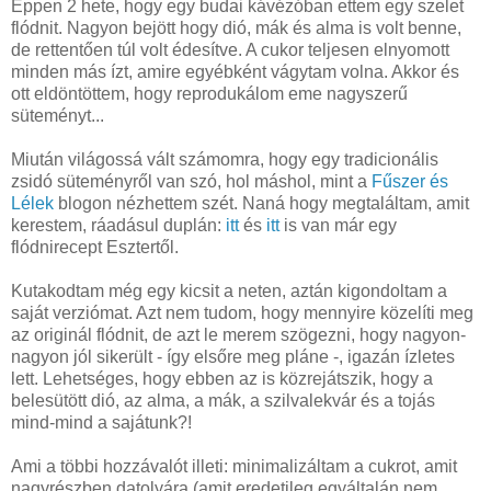
Éppen 2 hete, hogy egy budai kávézóban ettem egy szelet
flódnit. Nagyon bejött hogy dió, mák és alma is volt benne,
de rettentően túl volt édesítve. A cukor teljesen elnyomott
minden más ízt, amire egyébként vágytam volna. Akkor és
ott eldöntöttem, hogy reprodukálom eme nagyszerű
süteményt...
Miután világossá vált számomra, hogy egy tradicionális
zsidó süteményről van szó, hol máshol, mint a
Fűszer és
Lélek
blogon nézhettem szét. Naná hogy megtaláltam, amit
kerestem, ráadásul duplán:
itt
és
itt
is van már egy
flódnirecept Esztertől.
Kutakodtam még egy kicsit a neten, aztán kigondoltam a
saját verziómat. Azt nem tudom, hogy mennyire közelíti meg
az originál flódnit, de azt le merem szögezni, hogy nagyon-
nagyon jól sikerült - így elsőre meg pláne -, igazán ízletes
lett. Lehetséges, hogy ebben az is közrejátszik, hogy a
belesütött dió, az alma, a mák, a szilvalekvár és a tojás
mind-mind a sajátunk?!
Ami a többi hozzávalót illeti: minimalizáltam a cukrot, amit
nagyrészben datolyára (amit eredetileg egyáltalán nem