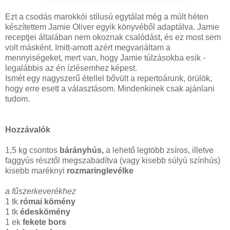
Ezt a csodás marokkói stílusú egytálat még a múlt héten
készítettem Jamie Oliver egyik könyvéből adaptálva. Jamie
receptjei általában nem okoznak csalódást, és ez most sem
volt másként. Imitt-amott azért megvariáltam a
mennyiségeket, mert van, hogy Jamie túlzásokba esik -
legalábbis az én ízlésemhez képest.
Ismét egy nagyszerű étellel bővült a repertoárunk, örülök,
hogy erre esett a választásom. Mindenkinek csak ajánlani
tudom.
Hozzávalók
1,5 kg csontos
bárányhús,
a lehető legtöbb zsíros, illetve
faggyús résztől megszabadítva (vagy kisebb súlyú színhús)
kisebb maréknyi
rozmaringlevélke
a fűszerkeverékhez
1 tk
római kömény
1 tk
édeskömény
1 ek
fekete bors