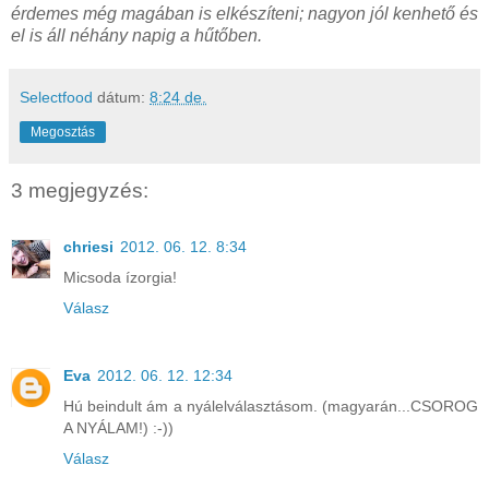
érdemes még magában is elkészíteni; nagyon jól kenhető és
el is áll néhány napig a hűtőben.
Selectfood
dátum:
8:24 de.
Megosztás
3 megjegyzés:
chriesi
2012. 06. 12. 8:34
Micsoda ízorgia!
Válasz
Eva
2012. 06. 12. 12:34
Hú beindult ám a nyálelválasztásom. (magyarán...CSOROG
A NYÁLAM!) :-))
Válasz