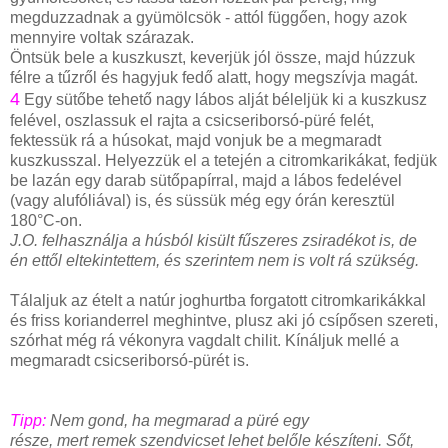
megduzzadnak a gyümölcsök - attól függően, hogy azok
mennyire voltak szárazak.
Öntsük bele a kuszkuszt, keverjük jól össze, majd húzzuk
félre a tűzről és hagyjuk fedő alatt, hogy megszívja magát.
4
Egy sütőbe tehető nagy lábos alját béleljük ki a kuszkusz
felével, oszlassuk el rajta a csicseriborsó-püré felét,
fektessük rá a húsokat, majd vonjuk be a megmaradt
kuszkusszal. Helyezzük el a tetején a citromkarikákat, fedjük
be lazán egy darab sütőpapírral, majd a lábos fedelével
(vagy alufóliával) is, és süssük még egy órán keresztül
180°C-on.
J.O. felhasználja a húsból kisült fűszeres zsiradékot is, de
én ettől eltekintettem, és szerintem nem is volt rá szükség.
Tálaljuk az ételt a natúr joghurtba forgatott citromkarikákkal
és friss korianderrel meghintve, plusz aki jó csípősen szereti,
szórhat még rá vékonyra vagdalt chilit. Kínáljuk mellé a
megmaradt csicseriborsó-pürét is.
Tipp:
Nem gond, ha megmarad a püré egy
része, mert remek szendvicset lehet belőle készíteni. Sőt,