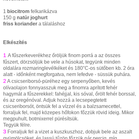
1
biocitrom
felkarikázva
150 g
natúr joghurt
friss koriander
a tálaláshoz
Elkészítés
1
A fűszerkeverékhez őröljük finom porrá a az összes
fűszert, dörzsöljük be vele a húsokat, tegyünk minden
oldalára rozmaringlevélkéket és 180°C-os sütőben kb. 2 óra
alatt - időnként megforgatva, nem lefedve - süssük puhára.
2
A csicseriborsó-püréhez egy serpenyőben, kevés
olívaolajon fonnyasszuk meg a finomra aprított fehér
hagymát a fűszerekkel: fahéjjal, kis sóval, őrölt fehér borssal,
és az oregénóval. Adjuk hozzá a lecsepegtetett
csicseriborsót, öntsük fel a vízzel és a balzsamecettel,
forraljuk fel, majd közepes hőfokon főzzük rövid ideig. Mikor
megpuhult, botmixerrel pürésítsük.
Tegyük félre.
3
Forraljuk fel a vizet a kuszkuszhoz, dobjuk bele az aszalt
gyümölcsöket, és lassú tűzön főzzük pár percig, míg