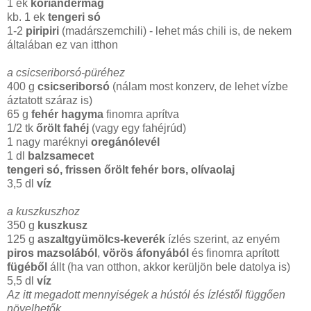
1 ek
koriandermag
kb. 1 ek
tengeri só
1-2
piripiri
(madárszemchili) - lehet más chili is, de nekem
általában ez van itthon
a csicseriborsó-püréhez
400 g
csicseriborsó
(nálam most konzerv, de lehet vízbe
áztatott száraz is)
65 g
fehér hagyma
finomra aprítva
1/2 tk
őrölt fahéj
(vagy egy fahéjrúd)
1 nagy maréknyi
oregánólevél
1 dl
balzsamecet
tengeri só, frissen őrölt fehér bors, olívaolaj
3,5 dl
víz
a kuszkuszhoz
350 g
kuszkusz
125 g
aszaltgyümölcs-keverék
ízlés szerint, az enyém
piros mazsolából
,
vörös áfonyából
és finomra aprított
fügéből
állt (ha van otthon, akkor kerüljön bele datolya is)
5,5 dl
víz
Az itt megadott mennyiségek a hústól és ízléstől függően
növelhetők.