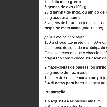
50 g
açúcar amarelo
65 g
farinha de trigo
15 g
miolo de noz
moído
1 colher de sopa de
cacau em pó
para o creme de baunilha
7 dl
leite meio-gordo
5
gemas de ovo
(100 g)
20 g
farinha de trigo, ou amido 
85 g
açúcar amarelo
3 vagens de
baunilha
(ou em subs
baunilhado, de pref. caseiro)
raspa de meio limão
(não tratado
para o molho chocolate
150 g
chocolate preto
(min. 60% 
2 colheres de sopa de
manteiga d
Caso se pretenda que o chocolate
e rum, e misturar este preparado 
2 mãos-cheias de
passas
(ou mir
50 g
miolo de noz
moído
1 colher de sopa de
cacau em pó
3-4 dl
natas para bater
e adoçar a