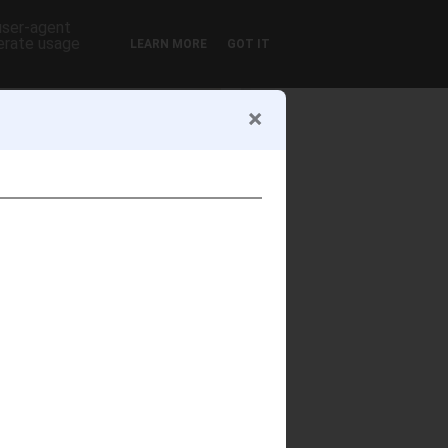
 user-agent
nerate usage
LEARN MORE
GOT IT
OLDALAK
Főoldal
Gasztronómiai
helyesírás