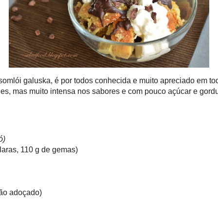
Esta sobremesa Húngara, chamada
somlói galuska, é por todos
conhecida e muito apreciado em
toda a Hungria. Existem diversas
receitas; a minha é uma versão
simples, mas muito intensa nos
sabores e com pouco açúcar e
gordura.
Ingredientes
-ló)
e claras, 110 g de gemas)