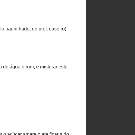
bioalapanyagok
felhasználásával és
egészségesen készítem el.
"Mindenevőként" kezdtem a
blogírást még 2009-ben, de
évek óta már tejtermék- és
gluténmentesen étkezem,
húst pedig csak
alkalmanként fogyasztok.
Teljes profil megtekintése
IDE ÍRHATSZ NEKEM
selectfoodblog@gmail.com
TRANSLATE
Select Language
▼