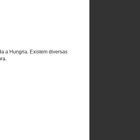
Portugál receptek
magyarul
My recipes in English
Ehető virágok
Mérgező növények
Vadon termő kedvencek
Fűszernövények
Hallista több nyelven
Az összes VKF! egy
helyen
Krémek házilag
MAGAMRÓL
Selectfood
Közel áll
hozzám a
portugál
konyha, ezért
sok portugál
recept is megtalálható
nálam. A változatos és
mértékletes étkezés
elkötelezettje vagyok, az
ételeket lehetőség szerint