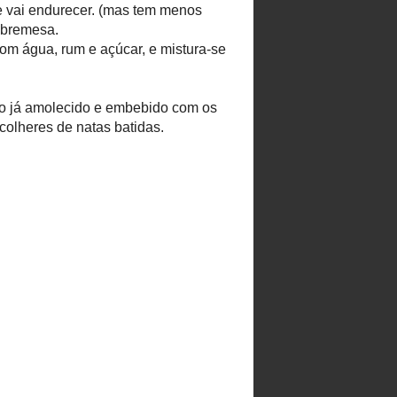
►
március
(6)
▼
február
(6)
Virtuális
Babaköszöntő:
lazacos,
kecskesajtos
spen...
Spenótos-
marhahúsos
lasagne light
Somlói galuska -
másodszorra
Hungarian dessert
somlói galuska
Sobremesa Húngara
somlói galuska
Indiai sárgarépás-
kelkáposztás
csicseriborsó-
leves...
►
január
(9)
►
2012
(79)
►
2011
(93)
►
2010
(137)