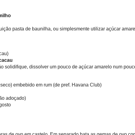
(não adoçado)
de milho
tituição pasta de baunilha, ou simplesmente utilizar açúcar amarelo
)
cacau)
e cacau
 não solidifique, dissolver um pouco de açúcar amarelo num pouco de água
com o chocolate derretido
tilo seco) embebido em rum (de pref. Havana Club)
(não adoçado)
o gosto