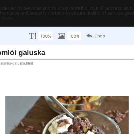
deliver its services and to analyze traffic. Your IP address and
formance and security metrics to ensure quality of service, ge
 abuse.
somlói galuska