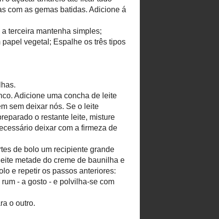
BLOGARCHÍVUM
►
2019
(1)
►
2017
(1)
►
2016
(1)
►
2015
(3)
►
2014
(10)
▼
2013
(40)
►
december
(1)
►
október
(1)
►
szeptember
(2)
►
augusztus
(6)
►
július
(2)
►
június
(2)
►
május
(1)
►
április
(4)