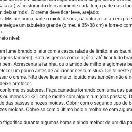
;
s claras de ovo em castelo. Em separado bata as gemas de ovo com o
nco. Com uma espátula flexível (Salazar) vá misturando delicadamente cada
as batidas. Adicione á farinha, mexendo delicadamente, sem deixar “nós”.
guais. Misture numa parte o miolo de noz, na outra o cacau em pó e a
Amanteigue um tabuleiro grande (o meu é 35×38 cm) e forre-o com papel
reparado no tabuleiro lado-a-lado.
a meio nível;
 em lume brando o leite com a casca ralada de limão, e as baunilhas.
 vagens também). Bata as gemas com o açúcar até ficar tudo branco.
te - mas não fervente! - e misture bem. Acrescente a farinha, ou o amido
r nós. Se o leite entretanto aqueceu demais deixe arrefecer um pouco
Deite neste preparado o restante leite, misture bem e leve a lume médio
ficar muito liquido mas também não é necessário deixar com a firmeza de
e deixe arrefecer.
guais conforme os sabores. Faça camadas forrando com uma das partes de
ica ou tipo pirex, tamanho mais ou menos 21×21 cm) e molhe com algum