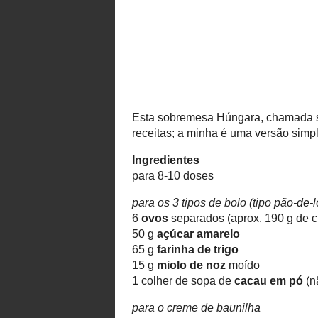
Ez a recept magyarul itt található
English version is available here
para 8-10 doses
para os 3 tipos de bolo (tipo pão-de
6
ovos
separados (aprox. 190 g d