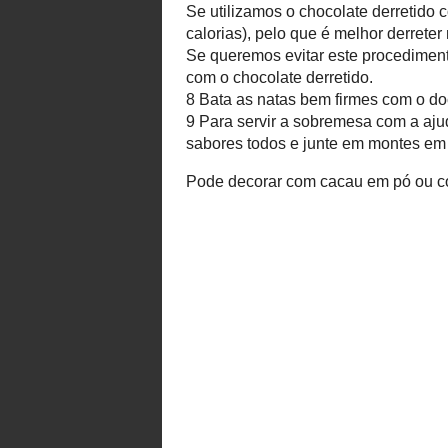
rum (das passas). Deite metade 
nozes moídas. Cobrir com o segund
passas e nozes moídas. Cobre-se 
cacau em pó.
Tape com papel de celofane e leve
outro.
7
Para o molho de chocolate:
Se utilizamos o chocolate derreti
endurecer. (mas tem menos calori
antes de servir a sobremesa.
Se queremos evitar este procedim
rum e açúcar, e mistura-se com o c
8
Bata as natas bem firmes com o
9
Para servir a sobremesa com a 
amolecido e embebido com os sabo
chocolate derretido e junte 1-2 col
Pode decorar com cacau em pó ou 
Bejegyezte:
Selectfood
dátum:
9:20 de.