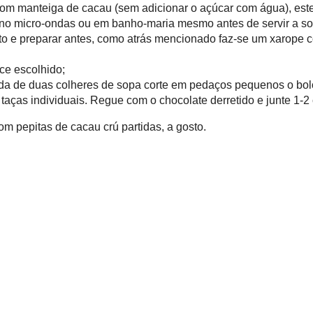
do creme de baunilha e espalhe bem. Espalhe também metade das passas e
o tipo de bolo e repetir os passos anteriores: rum, creme de baunilha,
com o último bolo e molha-se com algum rum - a gosto - e polvilha-se com
 ao frigorífico durante algumas horas e ainda melhor de um dia para o
do com manteiga de cacau (sem adicionar o açúcar com água), este vai
as), pelo que é melhor derreter no micro-ondas ou em banho-maria mesmo
ento e preparar antes, como atrás mencionado faz-se um xarope com água,
hocolate derretido.
 doce escolhido;
ajuda de duas colheres de sopa corte em pedaços pequenos o bolo já
res todos e junte em montes em taças individuais. Regue com o
heres de natas batidas.
com pepitas de cacau crú partidas, a gosto.