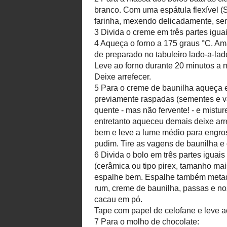
Preparação
1
Mergulhe-se as passas em rum
2
Para a massa dos bolos bata a
açúcar amarelo até ficar tudo bra
terça parte das claras com as gem
O creme deve ficar leve, arejado;
3
Divida o creme em três partes i
terceira mantenha simples;
4
Aqueça o forno a 175 graus °C. 
vegetal; Espalhe os três tipos de p
Leve ao forno durante 20 minutos 
Deixe arrefecer.
5
Para o creme de baunilha aqueça
previamente raspadas (sementes e
Adicione uma concha de leite quen
de milho e aglomere bem sem deixa
antes de adicionar nesta mistura. 
para engrossar o creme. Não deve 
pudim. Tire as vagens de baunilha 
6
Divida o bolo em três partes i
bolo um recipiente grande (cerâm