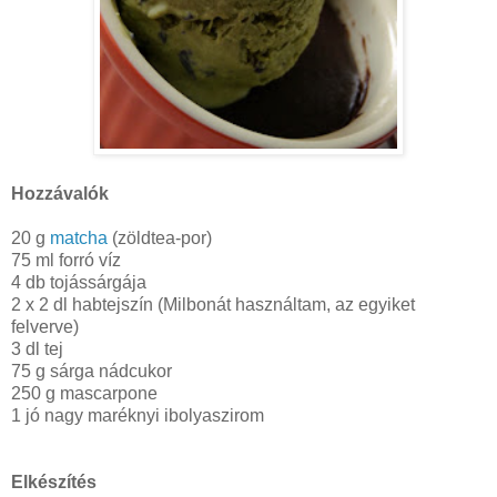
Hozzávalók
20 g
matcha
(zöldtea-por)
75 ml forró víz
4 db tojássárgája
2 x 2 dl habtejszín (Milbonát használtam, az egyiket
felverve)
3 dl tej
75 g sárga nádcukor
250 g mascarpone
1 jó nagy maréknyi ibolyaszirom
Elkészítés