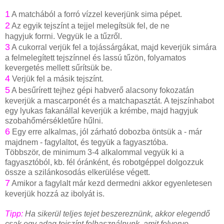
1
A matchából a forró vízzel keverjünk sima pépet.
2
Az egyik tejszínt a tejjel melegítsük fel, de ne
hagyjuk forrni. Vegyük le a tűzről.
3
A cukorral verjük fel a tojássárgákat, majd keverjük simára
a felmelegített tejszínnel és lassú tűzön, folyamatos
kevergetés mellett sűrítsük be.
4
Verjük fel a másik tejszínt.
5
A besűrírett tejhez gépi habverő alacsony fokozatán
keverjük a mascarponét és a matchapasztát. A tejszínhabot
egy lyukas fakanállal keverjük a krémbe, majd hagyjuk
szobahőmérsékletűre hűlni.
6
Egy erre alkalmas, jól zárható dobozba öntsük a - már
majdnem - fagylaltot, és tegyük a fagyasztóba.
Többször, de minimum 3-4 alkalommal vegyük ki a
fagyasztóból, kb. fél óránként, és robotgéppel dolgozzuk
össze a szilánkosodás elkerülése végett.
7
Amikor a fagylalt már kezd dermedni akkor egyenletesen
keverjük hozzá az ibolyát is.
Tipp:
Ha sikerül teljes tejet beszereznünk, akkor elegendő
csak egy adag tejszínt felhasználnunk, amit felverve