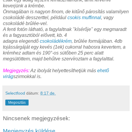
keverjünk a krémbe.
Önmagában is nagyon finom, de kitűnő párosítás valamilyen
csokoládé desszerttel, például
csokis muffinnal
, vagy
csokoládé brûlée-vel.
A fenti fotón látható, a fagylaltnak "kísérője" egy megmaradt
és a fagyasztóból elővett, kb. 4
adagra elegendő
csokoládékrém
, brûlée formájában. 4db
tojássárgáját egy kevés (1ek) cukorral habosra kevertem, a
krémhez adtam és 190°-os sütőben 25 perc alatt
megsütöttem, majd behűtve szervíroztam a fagylalttal.
Megjegyzés:
Az ibolyát helyettesíthetjük más
ehető
virág
szirmokkal is.
Selectfood
dátum:
8:17 de.
Megosztás
Nincsenek megjegyzések:
Megjegyzés küldése