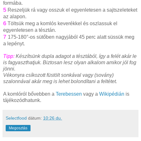
formába.
5
Reszeljük rá vagy osszuk el egyenletesen a sajtszeleteket
az alapon.
6
Töltsük meg a komlós keverékkel és oszlassuk el
egyenletesen a tésztán.
7
175-180°-os sütőben nagyjából 45 perc alatt süssük meg
a lepényt.
Tipp:
Készítsünk dupla adagot a tésztából, így a felét akár le
is fagyaszthatjuk. Biztosan lesz olyan alkalom amikor jól fog
jönni.
Vékonyra csíkozott füstölt sonkával vagy (sovány)
szalonnával akár meg is lehet bolondítani a feltétet.
A komlóról bővebben a
Terebessen
vagy a
Wikipédián
is
tájékozódhatunk.
Selectfood
dátum:
10:26 du.
Megosztás