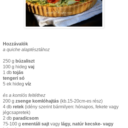
Hozzávalók
a quiche alaptésztához
250 g
búzaliszt
100 g hideg
vaj
1 db
tojás
tengeri só
5 ek hideg
víz
és a komlós feltéthez
200 g
zsenge komlóhajtás
(kb.15-20cm-es rész)
4 db
retek
(idény szerint bármilyen: hónapos, fekete vagy
jégcsapretek)
2 db
paradicsom
75-100 g
ementáli sajt
vagy
lágy, natúr kecske- vagy