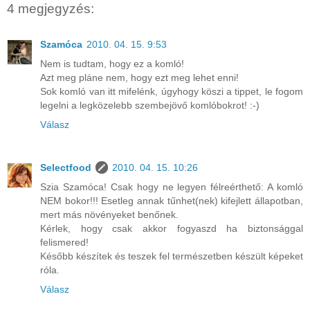
4 megjegyzés:
Szamóca
2010. 04. 15. 9:53
Nem is tudtam, hogy ez a komló!
Azt meg pláne nem, hogy ezt meg lehet enni!
Sok komló van itt mifelénk, úgyhogy köszi a tippet, le fogom
legelni a legközelebb szembejövő komlóbokrot! :-)
Válasz
Selectfood
2010. 04. 15. 10:26
Szia Szamóca! Csak hogy ne legyen félreérthető: A komló
NEM bokor!!! Esetleg annak tűnhet(nek) kifejlett állapotban,
mert más növényeket benőnek.
Kérlek, hogy csak akkor fogyaszd ha biztonsággal
felismered!
Később készítek és teszek fel természetben készült képeket
róla.
Válasz