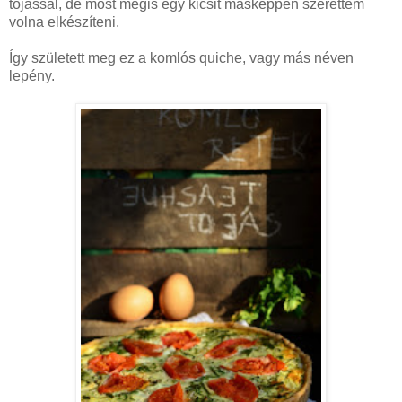
tojással, de most mégis egy kicsit másképpen szerettem
volna elkészíteni.
Így született meg ez a komlós quiche, vagy más néven
lepény.