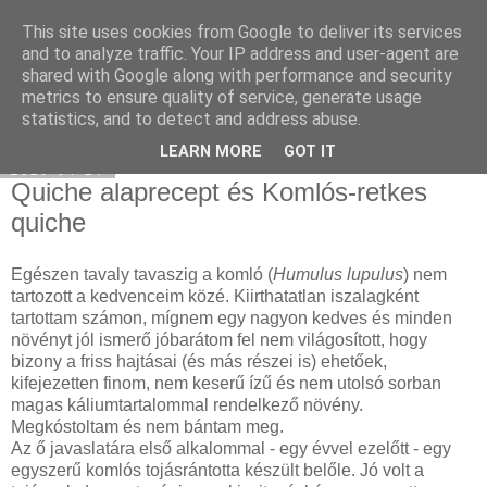
This site uses cookies from Google to deliver its services
Select food
and to analyze traffic. Your IP address and user-agent are
shared with Google along with performance and security
metrics to ensure quality of service, generate usage
statistics, and to detect and address abuse.
▼
LEARN MORE
GOT IT
2010-04-14
Quiche alaprecept és Komlós-retkes
quiche
Egészen tavaly tavaszig a komló (
Humulus lupulus
) nem
tartozott a kedvenceim közé. Kiirthatatlan iszalagként
tartottam számon, mígnem egy nagyon kedves és minden
növényt jól ismerő jóbarátom fel nem világosított, hogy
bizony a friss hajtásai (és más részei is) ehetőek,
kifejezetten finom, nem keserű ízű és nem utolsó sorban
magas káliumtartalommal rendelkező növény.
Megkóstoltam és nem bántam meg.
Az ő javaslatára első alkalommal - egy évvel ezelőtt - egy
egyszerű komlós tojásrántotta készült belőle. Jó volt a