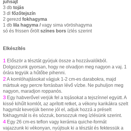
juhsajt
3 db
tojás
3 dl
főzőtejszín
2 gerezd
fokhagyma
1 db
lila hagyma /
vagy sima vöröshagyma
só és frissen őrölt
színes bors
ízlés szerint
Elkészítés
1
Először a tésztát gyúrjuk össze a hozzávalókból.
Dolgozzunk gyorsan, hogy ne olvadjon meg nagyon a vaj. 1
órára tegyük a hűtőbe pihenni.
2
A komlóhajtásokat vágjuk 1-2 cm-es darabokra, majd
mártsuk egy percre forrásban lévő vízbe. Ne puhuljon meg
nagyon, maradjon roppanós.
3
Egy habverővel verjük fel a tojásokat a tejszínnel együtt. A
kissé kihűlt komlót, az aprított retket, a vékony karikákra szelt
hagymát keverjük benne jól el, adjuk hozzá a préselt
fokhagymát is és sózzuk, borsozzuk meg ízlésünk szerint.
4
Egy 26 cm-es teflon vagy kerámia quiche-formát
vajazzunk ki vékonyan, nyújtsuk ki a tésztát és fektessük a