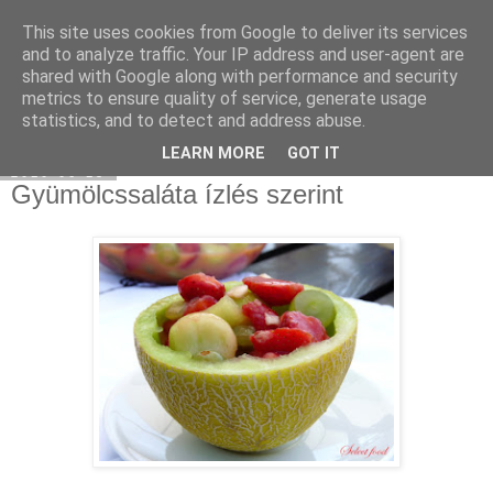
This site uses cookies from Google to deliver its services
Select food
and to analyze traffic. Your IP address and user-agent are
shared with Google along with performance and security
metrics to ensure quality of service, generate usage
statistics, and to detect and address abuse.
▼
LEARN MORE
GOT IT
2010-06-13
Gyümölcssaláta ízlés szerint