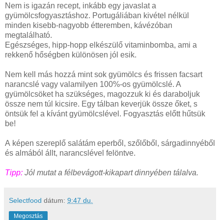
Nem is igazán recept, inkább egy javaslat a
gyümölcsfogyasztáshoz. Portugáliában kivétel nélkül
minden kisebb-nagyobb étteremben, kávézóban
megtalálható.
Egészséges, hipp-hopp elkészülő vitaminbomba, ami a
rekkenő hőségben különösen jól esik.
Nem kell más hozzá mint sok gyümölcs és frissen facsart
narancslé vagy valamilyen 100%-os gyümölcslé. A
gyümölcsöket ha szükséges, magozzuk ki és daraboljuk
össze nem túl kicsire. Egy tálban keverjük össze őket, s
öntsük fel a kívánt gyümölcslével. Fogyasztás előtt hűtsük
be!
A képen szereplő salátám eperből, szőlőből, sárgadinnyéből
és almából állt, narancslével felöntve.
Tipp:
Jól mutat a félbevágott-kikapart dinnyében tálalva.
Selectfood
dátum:
9:47 du.
Megosztás