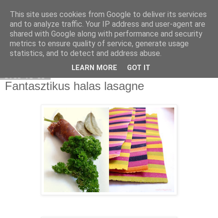
This site uses cookies from Google to deliver its services
Select food
and to analyze traffic. Your IP address and user-agent are
shared with Google along with performance and security
metrics to ensure quality of service, generate usage
statistics, and to detect and address abuse.
▼
LEARN MORE
GOT IT
2011-02-11
Fantasztikus halas lasagne