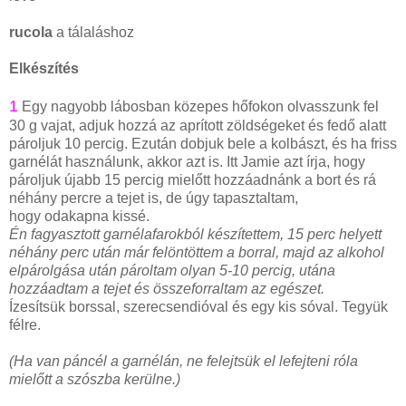
rucola
a tálaláshoz
Elkészítés
1
Egy nagyobb lábosban közepes hőfokon olvasszunk fel
30 g vajat, adjuk hozzá az aprított zöldségeket és fedő alatt
pároljuk 10 percig. Ezután dobjuk bele a kolbászt, és ha friss
garnélát használunk, akkor azt is. Itt Jamie azt írja, hogy
pároljuk újabb 15 percig mielőtt hozzáadnánk a bort és rá
néhány percre a tejet is, de úgy tapasztaltam,
hogy odakapna kissé.
Én
fagyasztott garnélafarokból készítettem, 15 perc helyett
néhány perc után már felöntöttem a borral, majd az alkohol
elpárolgása után pároltam olyan 5-10 percig, utána
hozzáadtam a tejet és összeforraltam az egészet.
Ízesítsük borssal, szerecsendióval és egy kis sóval. Tegyük
félre.
(Ha van páncél a garnélán, ne felejtsük el lefejteni róla
mielőtt a szószba kerülne.)