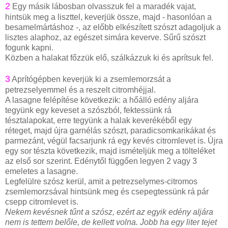
2
Egy másik lábosban olvasszuk fel a maradék vajat,
hintsük meg a liszttel, keverjük össze, majd - hasonlóan a
besamelmártáshoz -, az előbb elkészített szószt adagoljuk a
lisztes alaphoz, az egészet simára keverve. Sűrű szószt
fogunk kapni.
Közben a halakat főzzük elő, szálkázzuk ki és aprítsuk fel.
3
Aprítógépben keverjük ki a zsemlemorzsát a
petrezselyemmel és a reszelt citromhéjjal.
A lasagne felépítése következik: a hőálló edény aljára
tegyünk egy keveset a szószból, fektessünk rá
tésztalapokat, erre tegyünk a halak keverékéből egy
réteget, majd újra garnélás szószt, paradicsomkarikákat és
parmezánt, végül facsarjunk rá egy kevés citromlevet is. Újra
egy sor tészta következik, majd ismételjük meg a tölteléket
az első sor szerint. Edénytől függően legyen 2 vagy 3
emeletes a lasagne.
Legfelülre szósz kerül, amit a petrezselymes-citromos
zsemlemorzsával hintsünk meg és csepegtessünk rá pár
csepp citromlevet is.
Nekem kevésnek tűnt a szósz, ezért az egyik edény aljára
nem is tettem belőle, de kellett volna. Jobb ha egy liter tejet