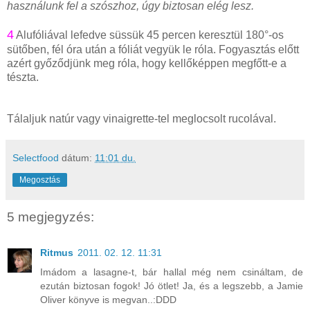
használunk fel a szószhoz, úgy biztosan elég lesz.
4
Alufóliával lefedve süssük 45 percen keresztül 180°-os
sütőben, fél óra után a fóliát vegyük le róla. Fogyasztás előtt
azért győződjünk meg róla, hogy kellőképpen megfőtt-e a
tészta.
Tálaljuk natúr vagy vinaigrette-tel meglocsolt rucolával.
Selectfood
dátum:
11:01 du.
Megosztás
5 megjegyzés:
Ritmus
2011. 02. 12. 11:31
Imádom a lasagne-t, bár hallal még nem csináltam, de
ezután biztosan fogok! Jó ötlet! Ja, és a legszebb, a Jamie
Oliver könyve is megvan..:DDD