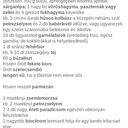
összesen 350 g súlyú, aprítógépben finomra aprított
sárgarépa
, 1 nagy fej
vöröshagyma
,
paszternák vagy
zeller
és 4 gerezd
fokhagyma
keveréke
kb. 5 cm-es darab
húsos kolbász
a közepén néhány szál
petrezselyem
és 2 db
babérlevél
átfűzve, vagy ugyanezek
egy szelet szalonnába betekerve és átkötve
18 db fagyasztott
garnélafarok
(eredetileg friss, egész
garnéla, de koktélrákkal is helyettesíthető)
1 dl száraz
fehérbor
kb. 9-10 dl zsírszegény
tej
80 g
búzaliszt
frissen őrölt
fekete bors
őrölt
szerecsendió
tengeri só
, ha a tőkehal nem eleve sós
frissen reszelt
parmezán
1 maréknyi
zsemlemorzsa
kb. 2 maréknyi
petrezselyem
2-3 db nagy,
érett paradicsom
egészen vékonyan
felszeletelve
1 nagyobb
biocitrom
lereszelt héja és egy kevés kifacsart
leve