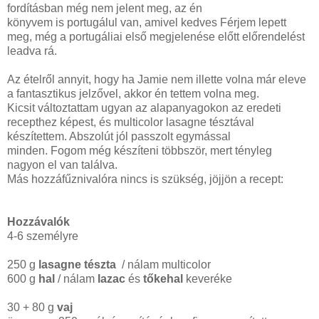
fordításban még nem jelent meg, az én
könyvem is portugálul van, amivel kedves Férjem lepett
meg, még a portugáliai első megjelenése előtt előrendelést
leadva rá.
Az ételről annyit, hogy ha Jamie nem illette volna már eleve
a fantasztikus jelzővel, akkor én tettem volna meg.
Kicsit változtattam ugyan az alapanyagokon az eredeti
recepthez képest, és multicolor lasagne tésztával
készítettem. Abszolút jól passzolt egymással
minden. Fogom még készíteni többször, mert tényleg
nagyon el van találva.
Más hozzáfűznivalóra nincs is szükség, jöjjön a recept:
Hozzávalók
4-6 személyre
250 g
lasagne tészta
/ nálam multicolor
600 g
hal
/ nálam
lazac
és
tőkehal
keveréke
30 + 80 g
vaj