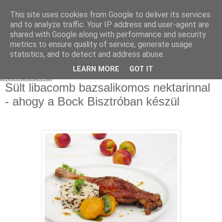
This site uses cookies from Google to deliver its services
Select food
and to analyze traffic. Your IP address and user-agent are
shared with Google along with performance and security
metrics to ensure quality of service, generate usage
statistics, and to detect and address abuse.
▼
LEARN MORE
GOT IT
2011-08-12
Sült libacomb bazsalikomos nektarinnal
- ahogy a Bock Bisztróban készül