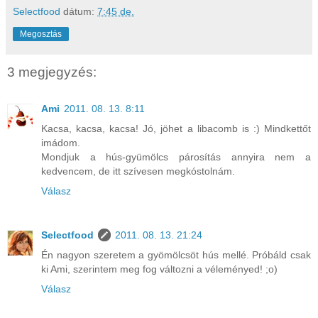
Selectfood
dátum:
7:45 de.
Megosztás
3 megjegyzés:
Ami
2011. 08. 13. 8:11
Kacsa, kacsa, kacsa! Jó, jöhet a libacomb is :) Mindkettőt
imádom.
Mondjuk a hús-gyümölcs párosítás annyira nem a
kedvencem, de itt szívesen megkóstolnám.
Válasz
Selectfood
2011. 08. 13. 21:24
Én nagyon szeretem a gyömölcsöt hús mellé. Próbáld csak
ki Ami, szerintem meg fog változni a véleményed! ;o)
Válasz