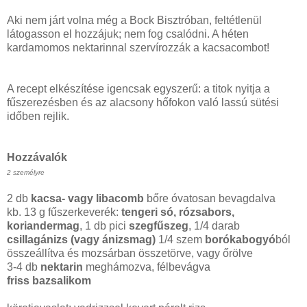
Aki nem járt volna még a Bock Bisztróban, feltétlenül
látogasson el hozzájuk; nem fog csalódni. A héten
kardamomos nektarinnal szervírozzák a kacsacombot!
A recept elkészítése igencsak egyszerű: a titok nyitja a
fűszerezésben és az alacsony hőfokon való lassú sütési
időben rejlik.
Hozzávalók
2 személyre
2 db
kacsa- vagy libacomb
bőre óvatosan bevagdalva
kb. 13 g fűszerkeverék:
tengeri só, rózsabors,
koriandermag
, 1 db pici
szegfűszeg
, 1/4 darab
csillagánizs (vagy ánizsmag)
1/4 szem
borókabogyó
ból
összeállítva és mozsárban összetörve, vagy őrölve
3-4 db
nektarin
meghámozva, félbevágva
friss bazsalikom