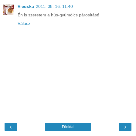
Vicuska
2011. 08. 16. 11:40
Én is szeretem a hús-gyümölcs párosítást!
Válasz
‹
›
Főoldal