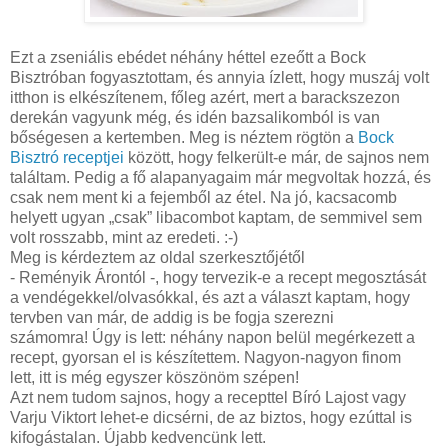
Ezt a zseniális ebédet néhány héttel ezeőtt a Bock
Bisztróban fogyasztottam, és annyia ízlett, hogy muszáj volt
itthon is elkészítenem, főleg azért, mert a barackszezon
derekán vagyunk még, és idén bazsalikomból is van
bőségesen a kertemben. Meg is néztem rögtön a
Bock
Bisztró receptjei
között, hogy felkerült-e már, de sajnos nem
találtam. Pedig a fő alapanyagaim már megvoltak hozzá, és
csak nem ment ki a fejemből az étel. Na jó, kacsacomb
helyett ugyan „csak” libacombot kaptam, de semmivel sem
volt rosszabb, mint az eredeti. :-)
Meg is kérdeztem az oldal szerkesztőjétől
- Reményik Árontól -, hogy tervezik-e a recept megosztását
a vendégekkel/olvasókkal, és azt a választ kaptam, hogy
tervben van már, de addig is be fogja szerezni
számomra! Úgy is lett: néhány napon belül megérkezett a
recept, gyorsan el is készítettem. Nagyon-nagyon finom
lett, itt is még egyszer köszönöm szépen!
Azt nem tudom sajnos, hogy a recepttel Bíró Lajost vagy
Varju Viktort lehet-e dicsérni, de az biztos, hogy ezúttal is
kifogástalan. Újabb kedvencünk lett.