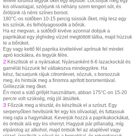
felfelé fordítva tegyük őket egy tepsibe. Locsoljuk meg egy
kis olívaolajjal, szórjunk rá néhány szem tengeri sót, és
őröljünk rá némi színes borsot.
180°C-os sütőben 10-15 percig süssük őket, míg lesz egy
kis színük, és felhólyagosodik a bőrük.
Ha ez megvan, a sütőből kivéve azonnal dobjuk a
paprikákat egy jéghideg vízzel megtöltött tálba, majd húzzuk
le a bőrüket.
Egy vagy kettő fél paprika kivételével aprírsuk fel mindet
apró kockákra, és tegyük félre.
2
Készítsük el a nyársakat. Nyársanként 6-6 lazackockát és
garnélát húzzunk fel váltakozva mindegyikre. Ha
kész, facsarjunk rájuk citromlevet, sózzuk, s borsozzuk
meg, és hintsük meg a finomra aprított borsmentával.
Grillezzük meg őket.
Én most a sütő grilljét használtam, abban 175°C-on 15-20
percre volt szükség, míg jól átsültek.
3
Főzzük meg a tésztát, és készítsük el a szószt. Egy
serpenyőben hevítsünk fel egy kis olívaolajt, és futtassuk
meg rajta a hagymákat. Keverjük hozzá a paprikakockákat,
és öntsük alá egy kis sherryt. Hagyjuk pár pillanatig, míg
elpárolog az alkohol, majd öntsük fel az alaplével vagy
vízzel, ízesítsük a sóval és a borsokkal, és rotyogtassuk