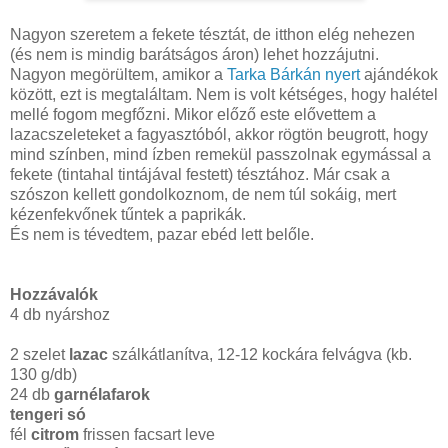
Nagyon szeretem a fekete tésztát, de itthon elég nehezen
(és nem is mindig barátságos áron) lehet hozzájutni.
Nagyon megörültem, amikor a
Tarka Bárkán nyert
ajándékok
között, ezt is megtaláltam. Nem is volt kétséges, hogy halétel
mellé fogom megfőzni. Mikor előző este elővettem a
lazacszeleteket a fagyasztóból, akkor rögtön beugrott, hogy
mind színben, mind ízben remekül passzolnak egymással a
fekete (tintahal tintájával festett) tésztához. Már csak a
szószon kellett gondolkoznom, de nem túl sokáig, mert
kézenfekvőnek tűntek a paprikák.
És nem is tévedtem, pazar ebéd lett belőle.
Hozzávalók
4 db nyárshoz
2 szelet
lazac
szálkátlanítva, 12-12 kockára felvágva (kb.
130 g/db)
24 db
garnélafarok
tengeri só
fél
citrom
frissen facsart leve