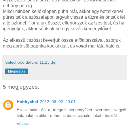
néhány percig.
Mikor minden kellőképpen puha már, akkor egy botmixerrel
pürésítsük a szószalapot, tegyük vissza a tűzre és öntsük fel
a tejszínnel. Forraljuk össze, ellenőrizzük az ízesítést, és ha
igényeljük, akkor sűrítsük be egy kevés keményítővel.
Az elkészült szószt keverjük össze a főtt tésztával, szórjuk
meg apró sültpaprika-kockákkal, és
voilà!
már tálalható is.
Selectfood
dátum:
11:23 de.
Megosztás
5 megjegyzés:
Hobbychef
2012. 06. 02. 20:01
Ha a halat és a tengeri herkentyűket szereted, vegyél
tintahalat, s akkor otthon is tudsz csinálni fekete tésztát.
Válasz