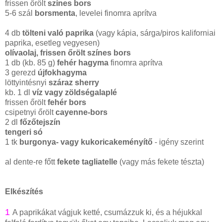
frissen őrölt
színes bors
5-6 szál
borsmenta
, levelei finomra aprítva
4 db
tölteni való paprika
(vagy kápia, sárga/piros kaliforniai
paprika, esetleg vegyesen)
olívaolaj, frissen őrölt színes bors
1 db (kb. 85 g)
fehér hagyma
finomra aprítva
3 gerezd
újfokhagyma
löttyintésnyi
száraz sherry
kb. 1 dl
víz vagy zöldségalaplé
frissen őrölt
fehér bors
csipetnyi őrölt
cayenne-bors
2 dl
főzőtejszín
tengeri só
1 tk
burgonya- vagy kukoricakeményítő
- igény szerint
al dente-re főtt
fekete tagliatelle
(vagy más fekete tészta)
Elkészítés
1
A paprikákat vágjuk ketté, csumázzuk ki, és a héjukkal