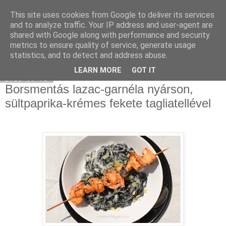
This site uses cookies from Google to deliver its services
Select food
and to analyze traffic. Your IP address and user-agent are
shared with Google along with performance and security
metrics to ensure quality of service, generate usage
statistics, and to detect and address abuse.
▼
LEARN MORE
GOT IT
2012-06-02
Borsmentás lazac-garnéla nyárson,
sültpaprika-krémes fekete tagliatellével