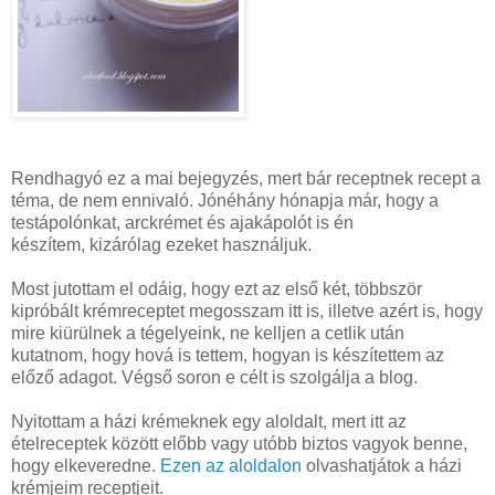
Rendhagyó ez a mai bejegyzés, mert bár receptnek recept a
téma, de nem ennivaló. Jónéhány hónapja már, hogy a
testápolónkat, arckrémet és ajakápolót is én
készítem, kizárólag ezeket használjuk.
Most jutottam el odáig, hogy ezt az első két, többször
kipróbált krémreceptet megosszam itt is, illetve azért is, hogy
mire kiürülnek a tégelyeink, ne kelljen a cetlik után
kutatnom, hogy hová is tettem, hogyan is készítettem az
előző adagot. Végső soron e célt is szolgálja a blog.
Nyitottam a házi krémeknek egy aloldalt, mert itt az
ételreceptek között előbb vagy utóbb biztos vagyok benne,
hogy elkeveredne.
Ezen az aloldalon
olvashatjátok a házi
krémjeim receptjeit.