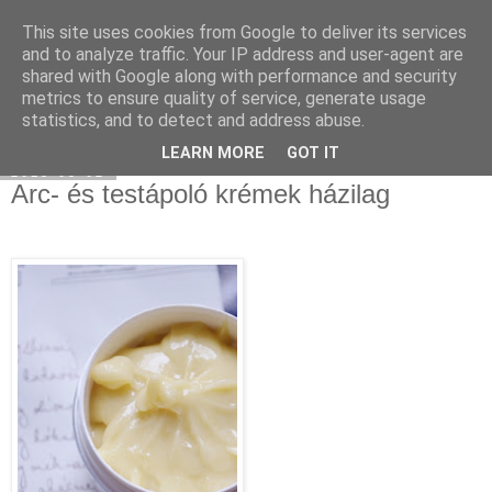
This site uses cookies from Google to deliver its services
Select food
and to analyze traffic. Your IP address and user-agent are
shared with Google along with performance and security
metrics to ensure quality of service, generate usage
statistics, and to detect and address abuse.
▼
LEARN MORE
GOT IT
2013-03-02
Arc- és testápoló krémek házilag