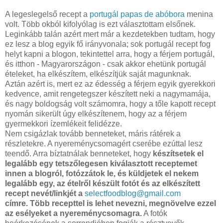
A legeslegelső recept a
portugál papas de abóbora
menina
volt. Több okból kifolyólag is ezt választottam elsőnek.
Leginkább talán azért mert már a kezdetekben tudtam, hogy
ez lesz a blog egyik fő irányvonala; sok portugál recept fog
helyt kapni a blogon, tekintettel arra, hogy a férjem portugál,
és itthon - Magyarországon - csak akkor ehetünk portugál
ételeket, ha elkészítem, elkészítjük saját magunknak.
Aztán azért is, mert ez az édesség a férjem egyik gyerekkori
kedvence, amit rengetegszer készített neki a nagymamája,
és nagy boldogság volt számomra, hogy a tőle kapott recept
nyomán sikerült úgy elkészítenem, hogy az a férjem
gyermekkori ízemlékeit felidézze.
Nem csigázlak tovább benneteket, máris rátérek a
részletekre. A nyereménycsomagért cserébe ezúttal lesz
teendő. Arra bíztatnálak benneteket, hogy
készítsetek el
legalább egy tetszőlegesen kiválasztott receptemet
innen a blogról, fotózzátok le, és küldjetek el nekem
legalább egy, az ételről készült fotót és az elkészített
recept nevét/linkjét a
selectfoodblog@gmail.com
címre.
Több recepttel is lehet nevezni, megnövelve ezzel
az esélyeket a nyereménycsomagra.
A fotók