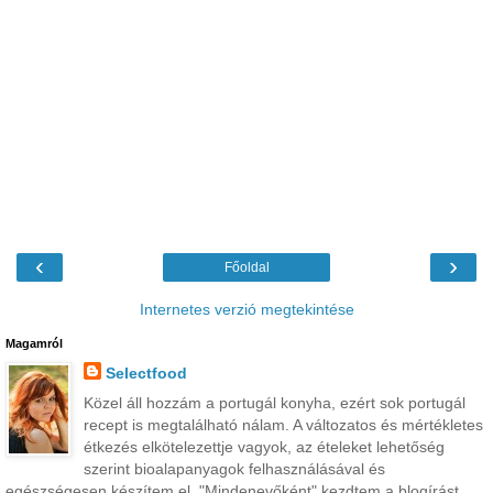
‹
›
Főoldal
Internetes verzió megtekintése
Magamról
Selectfood
Közel áll hozzám a portugál konyha, ezért sok portugál
recept is megtalálható nálam. A változatos és mértékletes
étkezés elkötelezettje vagyok, az ételeket lehetőség
szerint bioalapanyagok felhasználásával és
egészségesen készítem el. "Mindenevőként" kezdtem a blogírást