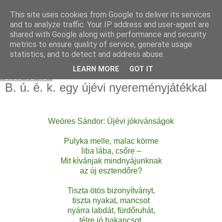
This site uses cookies from Google to deliver its services
Select food
and to analyze traffic. Your IP address and user-agent are
shared with Google along with performance and security
metrics to ensure quality of service, generate usage
statistics, and to detect and address abuse.
▼
LEARN MORE
GOT IT
2013-01-01
B. ú. é. k. egy újévi nyereményjátékkal
Weöres Sándor: Újévi jókivánságok
Pulyka melle, malac körme
liba lába, csőre –
Mit kívánjak mindnyájunknak
az új esztendőre?
Tiszta ötös bizonyítványt,
tiszta nyakat, mancsot
nyárra labdát, fürdőruhát,
télre jó bakancsot.