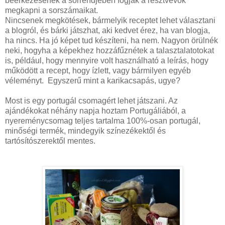
beérkezésének a sorrendjében fogják a résztvevők
megkapni a sorszámaikat.
Nincsenek megkötések, bármelyik receptet lehet választani
a blogról, és bárki játszhat, aki kedvet érez, ha van blogja,
ha nincs. Ha jó képet tud készíteni, ha nem. Nagyon örülnék
neki, hogyha a képekhez hozzáfűznétek a talasztalatotokat
is, például, hogy mennyire volt használható a leírás, hogy
működött a recept, hogy ízlett, vagy bármilyen egyéb
véleményt. Egyszerű mint a karikacsapás, ugye?
Most is egy portugál csomagért lehet játszani. Az
ajándékokat néhány napja hoztam Portugáliából, a
nyereménycsomag teljes tartalma 100%-osan portugál,
minőségi termék, mindegyik színezékektől és
tartósítószerektől mentes.