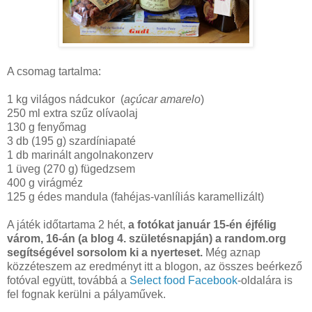
A csomag tartalma:
1 kg világos nádcukor (
a
ҫ
úcar amarelo
)
250 ml extra szűz olívaolaj
130 g fenyőmag
3 db (195 g) szardíniapaté
1 db marinált angolnakonzerv
1 üveg (270 g) fügedzsem
400 g virágméz
125 g édes mandula (fahéjas-vanlíliás karamellizált)
A játék időtartama 2 hét,
a fotókat január 15-én éjfélig
várom, 16-án (a blog 4. születésnapján) a random.org
segítségével sorsolom ki a nyerteset.
Még aznap
közzéteszem az eredményt itt a blogon, az összes beérkező
fotóval együtt, továbbá a
Select food Facebook
-oldalára is
fel fognak kerülni a pályaművek.