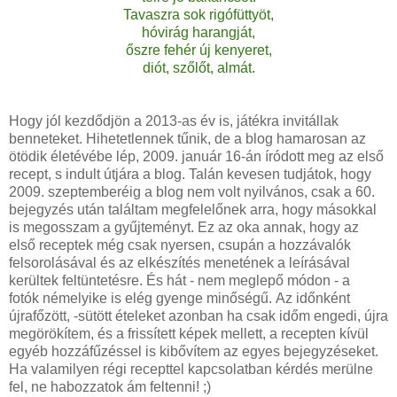
Tavaszra sok rigófüttyöt,
hóvirág harangját,
őszre fehér új kenyeret,
diót, szőlőt, almát.
Hogy jól kezdődjön a 2013-as év is, játékra invitállak
benneteket. Hihetetlennek tűnik, de a blog hamarosan az
ötödik életévébe lép, 2009. január 16-án íródott meg az első
recept, s indult útjára a blog. Talán kevesen tudjátok, hogy
2009. szeptemberéig a blog nem volt nyilvános, csak a 60.
bejegyzés után találtam megfelelőnek arra, hogy másokkal
is megosszam a gyűjteményt. Ez az oka annak, hogy az
első receptek még csak nyersen, csupán a hozzávalók
felsorolásával és az elkészítés menetének a leírásával
kerültek feltüntetésre. És hát - nem meglepő módon - a
fotók némelyike is elég gyenge minőségű. Az időnként
újrafőzött, -sütött ételeket azonban ha csak időm engedi, újra
megörökítem, és a frissített képek mellett, a recepten kívül
egyéb hozzáfűzéssel is kibővítem az egyes bejegyzéseket.
Ha valamilyen régi recepttel kapcsolatban kérdés merülne
fel, ne habozzatok ám feltenni! ;)